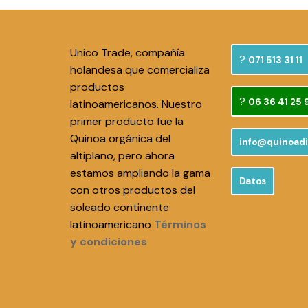
Unico Trade, compañía
071 513 31 11
holandesa que comercializa
productos
06 36 41 25 
latinoamericanos. Nuestro
primer producto fue la
Quinoa orgánica del
info@quinoadi
altiplano, pero ahora
estamos ampliando la gama
Datos
con otros productos del
soleado continente
latinoamericano
Términos
y condiciones