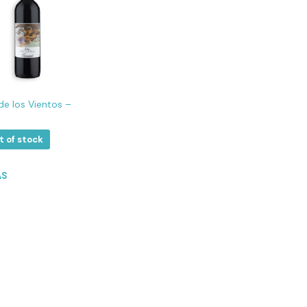
de los Vientos –
t of stock
ÁS