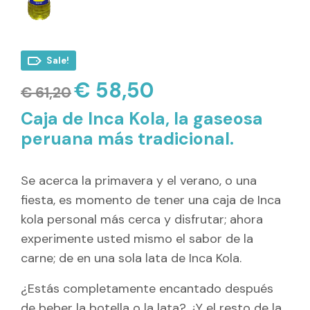
Sale!
€
58,50
El
El
€
61,20
precio
precio
original
actual
Caja de Inca Kola, la gaseosa
era:
es:
€ 61,20.
€ 58,50.
peruana más tradicional.
Se acerca la primavera y el verano, o una
fiesta, es momento de tener una caja de Inca
kola personal más cerca y disfrutar; ahora
experimente usted mismo el sabor de la
carne; de en una sola lata de Inca Kola.
¿Estás completamente encantado después
de beber la botella o la lata? ¿Y el resto de la