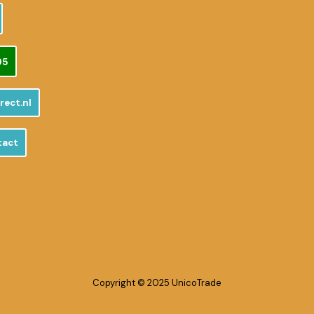
95
rect.nl
tact
Copyright © 2025 UnicoTrade