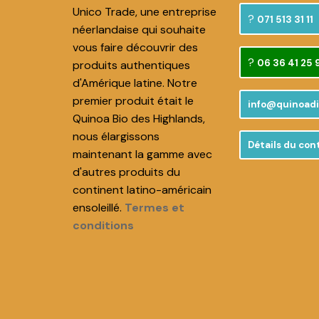
Unico Trade, une entreprise
071 513 31 11
néerlandaise qui souhaite
vous faire découvrir des
06 36 41 25 
produits authentiques
d'Amérique latine. Notre
premier produit était le
info@quinoadi
Quinoa Bio des Highlands,
nous élargissons
Détails du con
maintenant la gamme avec
d'autres produits du
continent latino-américain
ensoleillé.
Termes et
conditions