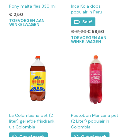
Pony malta fles 330 ml
Inca Kola doos,
populair in Peru
€
2,50
TOEVOEGEN AAN
Sale!
WINKELWAGEN
Oorspronkelijke
Huidige
€
61,20
€
58,50
prijs
prijs
TOEVOEGEN AAN
WINKELWAGEN
was:
is:
€ 61,20.
€ 58,50.
La Colombiana pet (2
Postobon Manzana pet
liter) geliefde frisdrank
(2 Liter) populair in
uit Colombia
Colombia
Out of stock
Out of stock