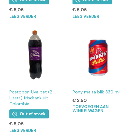
€
5,05
€
5,05
LEES VERDER
LEES VERDER
Postobon Uva pet (2
Pony malta blik 330 ml
Liters) frisdrank uit
€
2,50
Colombia
TOEVOEGEN AAN
WINKELWAGEN
Out of stock
€
5,05
LEES VERDER