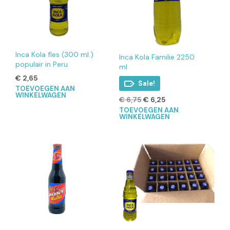
Inca Kola fles (300 ml.)
Inca Kola Familie 2250
populair in Peru
ml
€
2,65
Sale!
TOEVOEGEN AAN
WINKELWAGEN
Oorspronkelijke
Huidige
€
6,75
€
6,25
prijs
prijs
TOEVOEGEN AAN
WINKELWAGEN
was:
is:
€ 6,75.
€ 6,25.