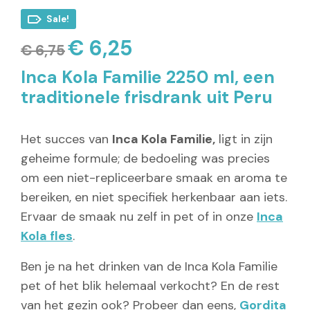
Sale!
€
6,25
Oorspronkelijke
Huidige
€
6,75
prijs
prijs
was:
is:
Inca Kola Familie 2250 ml, een
€ 6,75.
€ 6,25.
traditionele frisdrank uit Peru
Het succes van
Inca Kola Familie,
ligt in zijn
geheime formule; de bedoeling was precies
om een niet-repliceerbare smaak en aroma te
bereiken, en niet specifiek herkenbaar aan iets.
Ervaar de smaak nu zelf in pet of in onze
Inca
Kola fles
.
Ben je na het drinken van de Inca Kola Familie
pet of het blik helemaal verkocht? En de rest
van het gezin ook? Probeer dan eens,
Gordita