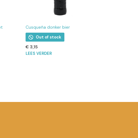
et
Cusqueña donker bier
Out of stock
€
3,15
LEES VERDER