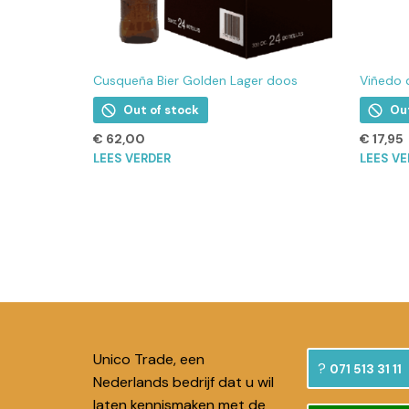
Cusqueña Bier Golden Lager doos
Viñedo 
Out of stock
Ou
€
62,00
€
17,95
LEES VERDER
LEES V
Unico Trade, een
071 513 31 11
Nederlands bedrijf dat u wil
laten kennismaken met de