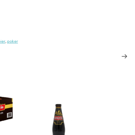
ier
poker
,