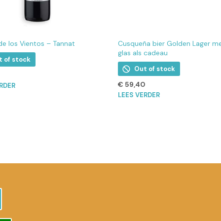
de los Vientos – Tannat
Cusqueña bier Golden Lager m
glas als cadeau
t of stock
Out of stock
€
59,40
ERDER
LEES VERDER