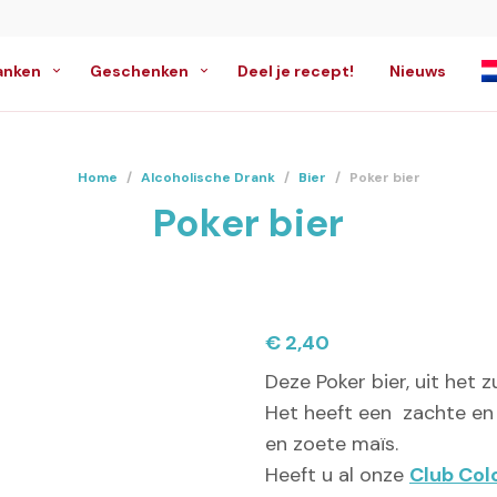
anken
Geschenken
Deel je recept!
Nieuws
Home
/
Alcoholische Drank
/
Bier
/
Poker bier
Poker bier
€
2,40
Deze Poker bier, uit het 
Het heeft een zachte en
en zoete maïs.
Heeft u al onze
Club Col