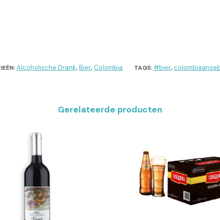
Alcoholische Drank
Bier
Colombia
#bier
colombiaanseb
IEËN:
,
,
TAGS:
,
Gerelateerde producten