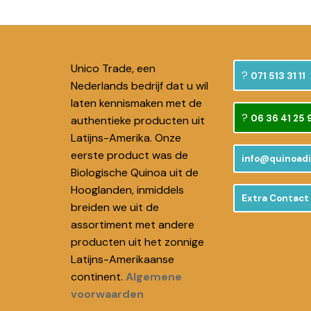
Unico Trade, een
071 513 31 11
Nederlands bedrijf dat u wil
laten kennismaken met de
06 36 41 25 
authentieke producten uit
Latijns-Amerika. Onze
eerste product was de
info@quinoadi
Biologische Quinoa uit de
Hooglanden, inmiddels
Extra Contact 
breiden we uit de
assortiment met andere
producten uit het zonnige
Latijns-Amerikaanse
continent.
Algemene
voorwaarden