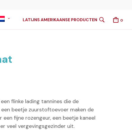
LATIJNS AMERIKAANSE PRODUCTEN
0
nat
en flinke lading tannines die de
 een beetje zuurstoftoevoer maken de
or een fijne rozengeur, een beetje kaneel
 er veel vergevingsgezinder uit.