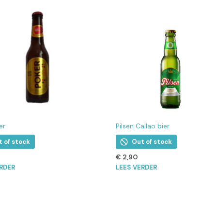
er
Pilsen Callao bier
t of stock
Out of stock
€
2,90
ERDER
LEES VERDER