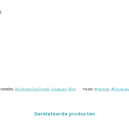
t
Alcoholische Drank
Uruguay
Wijn
#tannat
#Urugua
ORIEËN:
,
,
TAGS:
,
Gerelateerde producten