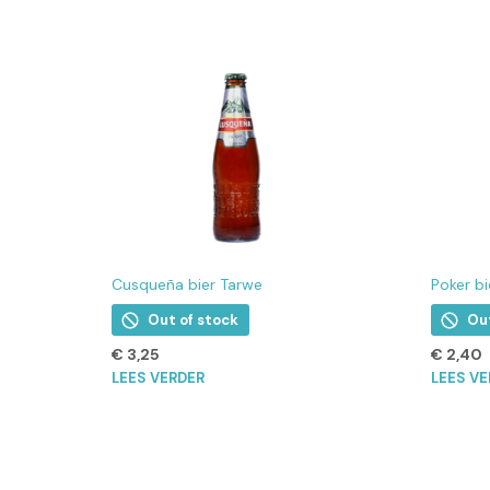
Cusqueña bier Tarwe
Poker bi
Out of stock
Ou
€
3,25
€
2,40
LEES VERDER
LEES V