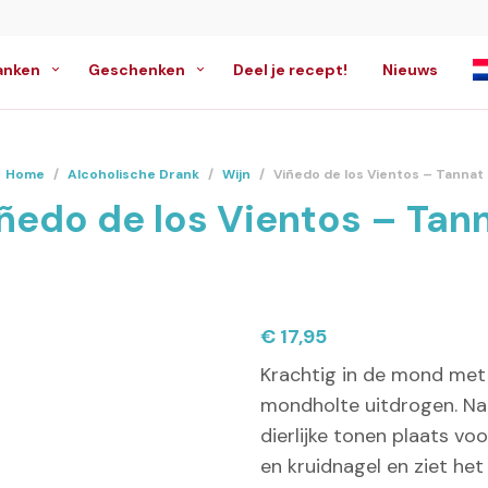
anken
Geschenken
Deel je recept!
Nieuws
Home
/
Alcoholische Drank
/
Wijn
/
Viñedo de los Vientos – Tannat
ñedo de los Vientos – Tan
€
17,95
Krachtig in de mond met e
mondholte uitdrogen. Na
dierlijke tonen plaats vo
en kruidnagel en ziet het