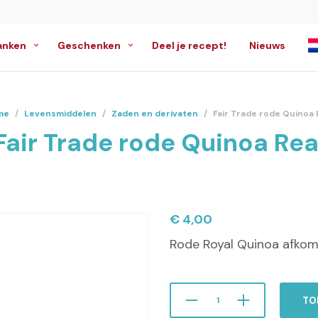
anken
Geschenken
Deel je recept!
Nieuws
me
/
Levensmiddelen
/
Zaden en derivaten
/
Fair Trade rode Quinoa 
Fair Trade rode Quinoa Rea
€
4,00
Rode Royal Quinoa afkomst
TO