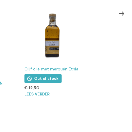
e
Olijf olie met merquén Etnia
Out of stock
EN
€
12,50
LEES VERDER