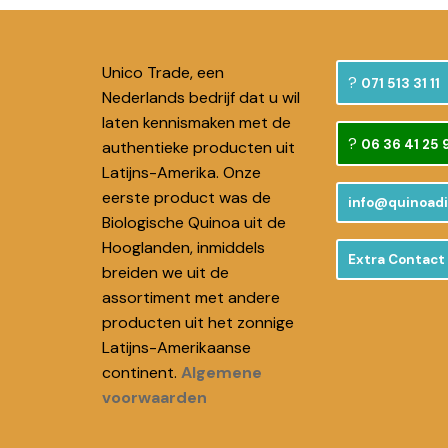
Unico Trade, een
071 513 31 11
Nederlands bedrijf dat u wil
laten kennismaken met de
06 36 41 25 
authentieke producten uit
Latijns-Amerika. Onze
eerste product was de
info@quinoadi
Biologische Quinoa uit de
Hooglanden, inmiddels
Extra Contact 
breiden we uit de
assortiment met andere
producten uit het zonnige
Latijns-Amerikaanse
continent.
Algemene
voorwaarden