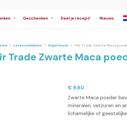
anken
Geschenken
Deel je recept!
Nieuws
ome
/
Levensmiddelen
/
Superfoods
/
Fair Trade Zwarte Maca poed
ir Trade Zwarte Maca poe
€
9,80
Zwarte Maca poeder beva
mineralen, vetzuren en 
lichamelijke of geestelij