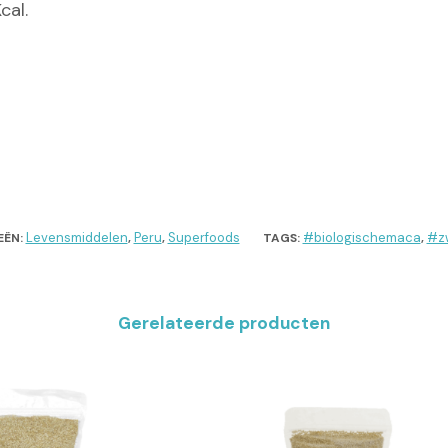
cal.
Levensmiddelen
Peru
Superfoods
#biologischemaca
#z
EËN:
,
,
TAGS:
,
Gerelateerde producten