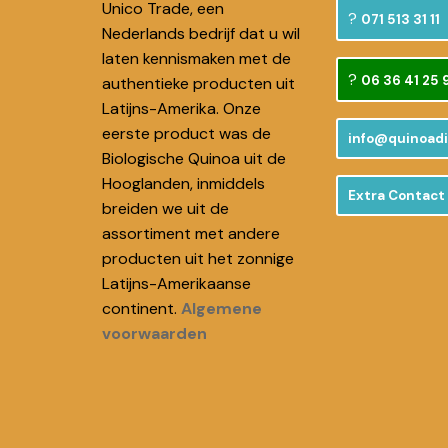
Unico Trade, een
071 513 31 11
Nederlands bedrijf dat u wil
laten kennismaken met de
06 36 41 25 
authentieke producten uit
Latijns-Amerika. Onze
eerste product was de
info@quinoadi
Biologische Quinoa uit de
Hooglanden, inmiddels
Extra Contact 
breiden we uit de
assortiment met andere
producten uit het zonnige
Latijns-Amerikaanse
continent.
Algemene
voorwaarden