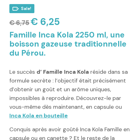
Sale!
€
6,25
Le
Le
€
6,75
prix
prix
initial
actuel
Famille Inca Kola 2250 ml, une
était :
est :
€ 6,75.
€ 6,25.
boisson gazeuse traditionnelle
du Pérou.
Le succès
d’ Famille
Inca Kola
réside dans sa
formule secrète : l’objectif était précisément
d’obtenir un goût et un arôme uniques,
impossibles à reproduire. Découvrez-le par
vous-même dès maintenant, en capsule ou
Inca Kola en bouteille
Conquis après avoir goûté Inca Kola Famille en
capsule ou en canette ? Et le reste de la