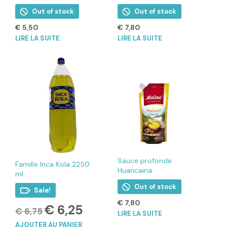
Out of stock
Out of stock
€
5,50
€
7,80
LIRE LA SUITE
LIRE LA SUITE
Sauce profonde
Famille Inca Kola 2250
Huancaina
ml
Out of stock
Sale!
€
7,80
Le
Le
€
6,25
€
6,75
LIRE LA SUITE
prix
prix
AJOUTER AU PANIER
initial
actuel