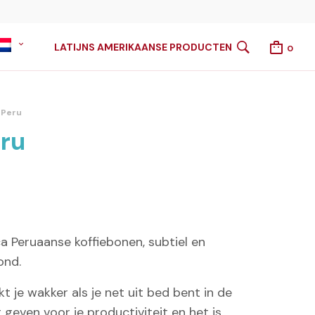
LATIJNS AMERIKAANSE PRODUCTEN
0
 Peru
eru
 Peruaanse koffiebonen, subtiel en
ond.
t je wakker als je net uit bed bent in de
 geven voor je productiviteit en het is