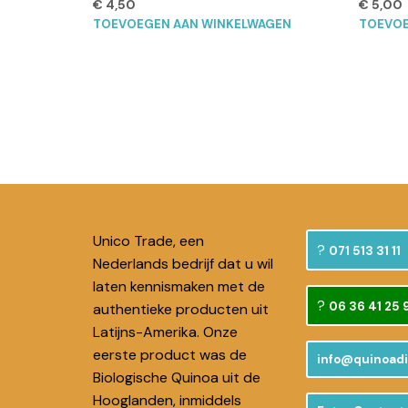
€
4,50
€
5,00
TOEVOEGEN AAN WINKELWAGEN
TOEVOE
Unico Trade, een
071 513 31 11
Nederlands bedrijf dat u wil
laten kennismaken met de
06 36 41 25 
authentieke producten uit
Latijns-Amerika. Onze
eerste product was de
info@quinoadi
Biologische Quinoa uit de
Hooglanden, inmiddels