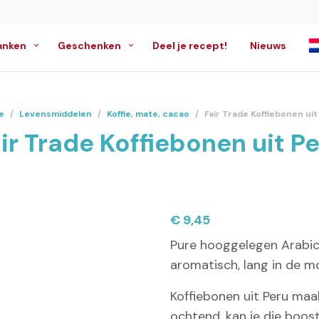
anken
Geschenken
Deel je recept!
Nieuws
e
/
Levensmiddelen
/
Koffie, mate, cacao
/
Fair Trade Koffiebonen uit
ir Trade Koffiebonen uit P
€
9,45
Pure hooggelegen Arabica
aromatisch, lang in de m
Koffiebonen uit Peru maak
ochtend, kan je die boost