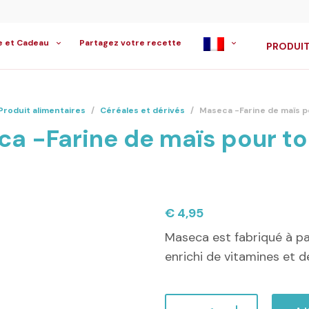
e et Cadeau
Partagez votre recette
PRODUIT
Produit alimentaires
/
Céréales et dérivés
/
Maseca -Farine de maïs po
a -Farine de maïs pour tor
€
4,95
Maseca est fabriqué à pa
enrichi de vitamines et d