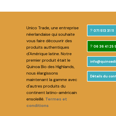
Unico Trade, une entreprise
071 513 31 11
néerlandaise qui souhaite
vous faire découvrir des
06 36 41 25 
produits authentiques
d'Amérique latine. Notre
premier produit était le
info@quinoadi
Quinoa Bio des Highlands,
nous élargissons
Détails du con
maintenant la gamme avec
d'autres produits du
continent latino-américain
ensoleillé.
Termes et
conditions