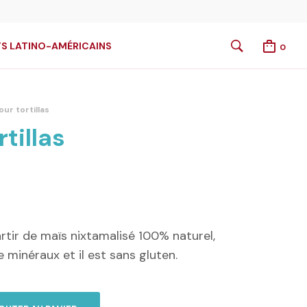
S LATINO-AMÉRICAINS
0
ur tortillas
tillas
rtir de maïs nixtamalisé 100% naturel,
e minéraux et il est sans gluten.